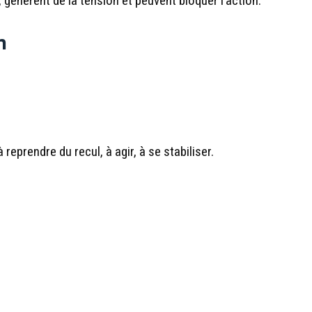
nèrent de la tension et peuvent bloquer l’action.
n
prendre du recul, à agir, à se stabiliser.