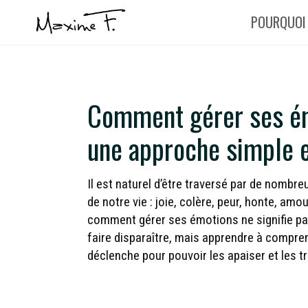
Aller
POURQUOI
au
contenu
Comment gérer ses ém
une approche simple e
Il est naturel d’être traversé par de nomb
de notre vie : joie, colère, peur, honte, amo
comment gérer ses émotions ne signifie pas
faire disparaître, mais apprendre à compren
déclenche pour pouvoir les apaiser et les t