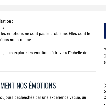
tation :
. »
 les émotions ne sont pas le problème. Elles sont le
 créons nous-même.
P
, puis explore les émotions à travers l’échelle de
C
e
MENT NOS ÉMOTIONS
[
o
 toujours déclenchée par une expérience vécue, un
C
v